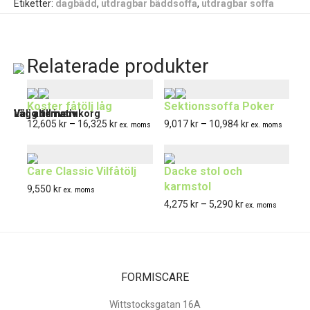
Etiketter:
dagbädd
,
utdragbar bäddsoffa
,
utdragbar soffa
Relaterade produkter
Den
Den
Den
Koster fåtölj låg
Sektionssoffa Poker
här
här
här
Välj alternativ
Välj alternativ
Lägg till i varukorg
Välj alternativ
Prisintervall:
Prisintervall:
12,605
kr
–
16,325
kr
9,017
kr
–
10,984
kr
ex. moms
ex. moms
produkten
produkten
produkten
12,605 kr
9,017 kr
har
har
har
till
till
Care Classic Vilfåtölj
Dacke stol och
flera
flera
flera
16,325 kr
10,984 kr
karmstol
9,550
kr
varianter.
varianter.
varianter.
ex. moms
Prisintervall:
4,275
kr
–
5,290
kr
ex. moms
De
De
De
4,275 kr
olika
olika
olika
till
alternativen
alternativen
alternativen
5,290 kr
kan
kan
kan
FORMISCARE
väljas
väljas
väljas
Wittstocksgatan 16A
på
på
på