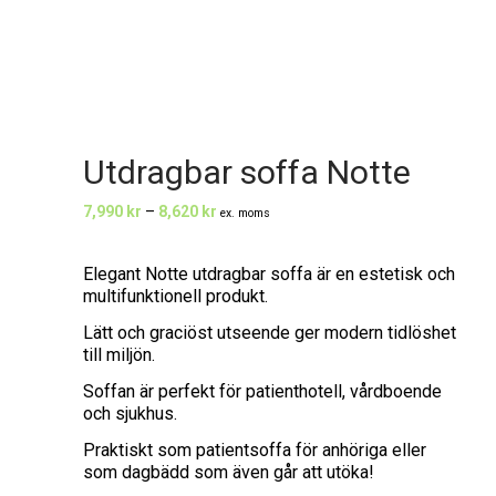
Utdragbar soffa Notte
Prisintervall:
7,990
kr
–
8,620
kr
ex. moms
7,990 kr
Elegant Notte utdragbar soffa är en estetisk och
till
multifunktionell produkt.
8,620 kr
Lätt och graciöst utseende ger modern tidlöshet
till miljön.
Soffan är perfekt för patienthotell, vårdboende
och sjukhus.
Praktiskt som patientsoffa för anhöriga eller
som dagbädd som även går att utöka!