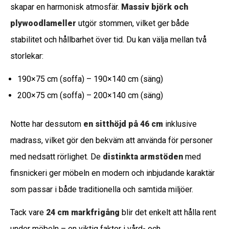
skapar en harmonisk atmosfär.
Massiv björk och
plywoodlameller
utgör stommen, vilket ger både
stabilitet och hållbarhet över tid. Du kan välja mellan två
storlekar:
190×75 cm (soffa) – 190×140 cm (säng)
200×75 cm (soffa) – 200×140 cm (säng)
Notte har dessutom
en sitthöjd på 46 cm
inklusive
madrass, vilket gör den bekväm att använda för personer
med nedsatt rörlighet. De
distinkta armstöden
med
finsnickeri ger möbeln en modern och inbjudande karaktär
som passar i både traditionella och samtida miljöer.
Tack vare
24 cm markfrigång
blir det enkelt att hålla rent
under möbeln – en viktig faktor i vård- och