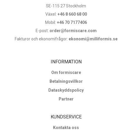
SE-115 27 Stockholm
produktsidan
produktsidan
produktsidan
Växel:
+46 8 660 68 00
Mobil:
+46 70 7177406
E-post:
order@formiscare.com
Fakturor och ekonomifrågor:
ekonomi@milliformis.se
INFORMATION
Om formiscare
Betalningsvillkor
Dataskyddspolicy
Partner
KUNDSERVICE
Kontakta oss