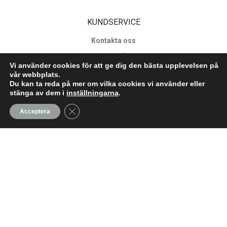
KUNDSERVICE
Kontakta oss
Vanliga frågor
Vi använder cookies för att ge dig den bästa upplevelsen på
För företag
vår webbplats.
Du kan ta reda på mer om vilka cookies vi använder eller
Projekt
stänga av dem i
inställningarna
.
Close GDPR Cookie Banner
Acceptera
SOCIALA MEDIER
Facebook
LinkediN
Instagram
©
2026
Copyright © Formiscare by Milliformis