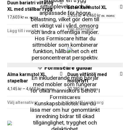
Duun bariatri vilfåtölj
sittupplevelse och är
Ester karmstol XL
XL med ställbar rygg
anpassade för högre
Prisintervall: 3,9
3,935
kr
–
4,460
kr
ex. moms
17,603
kr
belastning, vilket gör dem till
ex. moms
Den
ett viktigt val i vård, omsorg
Välj alternativ
och andra offentliga miljöer.
Lägg till i varukorg
här
Hos Formiscare hittar du
produkten
sittmöbler som kombinerar
har
funktion, hållbarhet och ett
flera
personcentrerat perspektiv.
varianter.
💚
Formiscare guidar
De
Alma karmstol XL
Duun vilfåtölj med
En inkluderande miljö börjar
olika
stapelbar
motorlyft
med möbler som fungerar
alternativen
Prisintervall: 4,145 kr till 4,610 kr
4,145
kr
–
4,610
kr
32,380
kr
för olika människors behov. I
ex. moms
ex. moms
Formiscares
kan
Den
Kunskapsbibliotek kan du
Välj alternativ
Lägg till i varukorg
väljas
här
läsa mer om hur genomtänkt
på
produkten
inredning bidrar till ökad
produktsidan
har
tillgänglighet, trygghet och
delaktighet.
flera