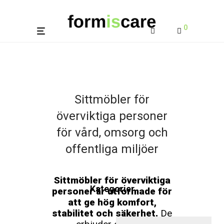
0
Sittmöbler för
överviktiga personer
för vård, omsorg och
offentliga miljöer
Sittmöbler för överviktiga
Kategorier
personer är utformade för
att ge hög komfort,
stabilitet och säkerhet.
De
erbjuder en trygg