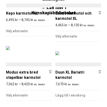
varianter.
→ Läs mer i
Kunskapsbiblioteket
De
Keps karmstol XL
Sandö karmstol och
karmstol XL
olika
Prisintervall: 6,495 kr till 8,745 kr
6,495
kr
–
8,745
kr
ex. moms
Prisintervall: 4,4
4,465
kr
–
8,130
kr
ex. moms
alternativen
Den
Välj alternativ
Den
kan
här
Välj alternativ
här
väljas
produkten
produkten
på
har
har
produktsidan
flera
flera
varianter.
varianter.
De
De
Modus extra bred
Duun XL Bariatri
olika
stapelbar karmstol
karmstol
olika
alternativen
Prisintervall: 7,562 kr till 8,420 kr
7,562
kr
–
8,420
kr
7,670
kr
ex. moms
ex. moms
alternativen
kan
Den
kan
väljas
Välj alternativ
Lägg till i varukorg
här
väljas
på
produkten
på
produktsidan