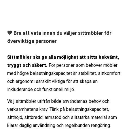
har
produktsidan
flera
varianter.
De
💚 Bra att veta innan du väljer sittmöbler för
olika
överviktiga personer
alternativen
kan
Sittmöbler ska ge alla möjlighet att sitta bekvämt,
väljas
tryggt och säkert.
För personer som behöver möbler
på
med högre belastningskapacitet är stabilitet, sittkomfort
produktsidan
och ergonomi särskilt viktiga för att skapa en
inkluderande och funktionell miljö.
Välj sittmöbler utifrån både användarnas behov och
verksamhetens krav. Tänk på belastningskapacitet,
sitthöjd, sittbredd, armstöd och slitstarka material som
klarar daglig användning och regelbunden rengöring.