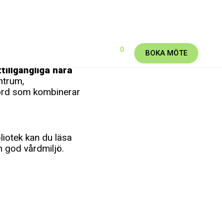
0
BOKA MÖTE
tillgängliga nära
entrum,
ord som kombinerar
liotek kan du läsa
n god vårdmiljö.