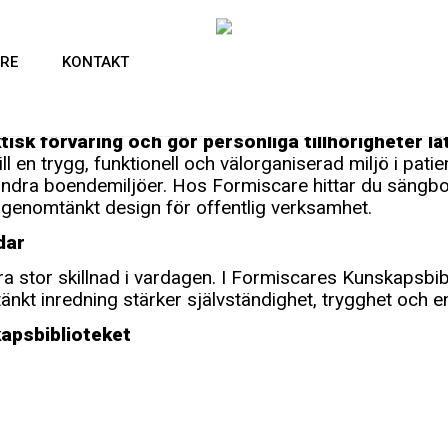
RE
KONTAKT
rd, omsorg och offentliga miljöer
isk förvaring och gör personliga tillhörigheter lät
ll en trygg, funktionell och välorganiserad miljö i pati
ndra boendemiljöer. Hos Formiscare hittar du sängb
d genomtänkt design för offentlig verksamhet.
dar
 stor skillnad i vardagen. I Formiscares Kunskapsbib
kt inredning stärker självständighet, trygghet och e
apsbiblioteket