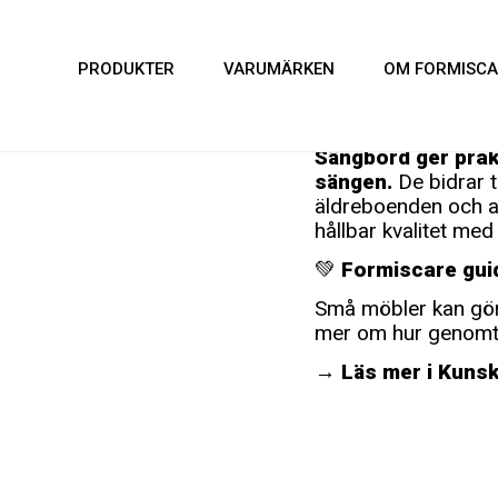
PRODUKTER
VARUMÄRKEN
OM FORMISCA
Sängbord för vå
Sängbord ger prakt
sängen.
De bidrar ti
äldreboenden och a
hållbar kvalitet me
💚
Formiscare gui
Små möbler kan göra
mer om hur genomtän
→ Läs mer i Kunsk