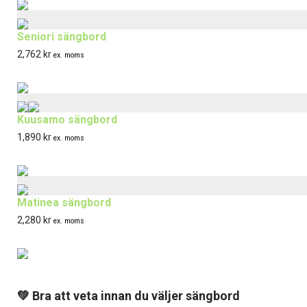
varianter.
varianter.
varianter.
varianter.
De
De
De
De
Seniori sängbord
olika
olika
olika
olika
2,762
kr
ex. moms
alternativen
alternativen
alternativen
alternativen
kan
kan
kan
kan
väljas
väljas
väljas
väljas
Kuusamo sängbord
på
på
på
på
1,890
kr
ex. moms
produktsidan
produktsidan
produktsidan
produktsidan
Matinea sängbord
2,280
kr
ex. moms
💚 Bra att veta innan du väljer sängbord