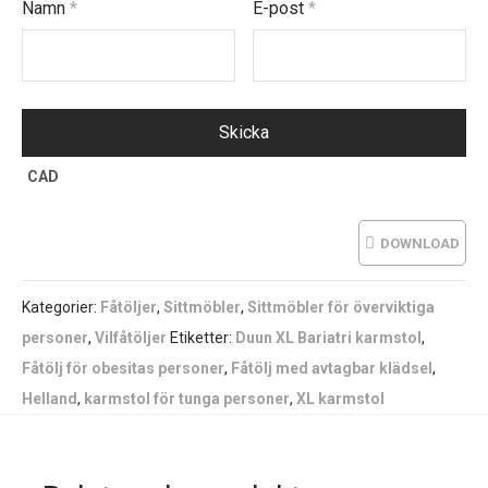
Namn
*
E-post
*
CAD
DOWNLOAD
Kategorier:
Fåtöljer
,
Sittmöbler
,
Sittmöbler för överviktiga
personer
,
Vilfåtöljer
Etiketter:
Duun XL Bariatri karmstol
,
Fåtölj för obesitas personer
,
Fåtölj med avtagbar klädsel
,
Helland
,
karmstol för tunga personer
,
XL karmstol