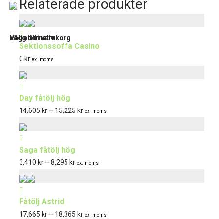
Relaterade produkter
Den
Den
Den
här
här
här
Lägg till i varukorg
Välj alternativ
Välj alternativ
Välj alternativ
Sektionssoffa Casino
produkten
produkten
produkten
0
kr
ex. moms
har
har
har
flera
flera
flera
varianter.
varianter.
varianter.
Day fåtölj hög
De
De
De
Prisintervall:
14,605
kr
–
15,225
kr
ex. moms
olika
olika
olika
14,605 kr
alternativen
alternativen
alternativen
till
kan
kan
kan
Saga fåtölj hög
15,225 kr
väljas
väljas
väljas
Prisintervall:
3,410
kr
–
8,295
kr
ex. moms
på
på
på
3,410 kr
produktsidan
produktsidan
produktsidan
till
Fåtölj Astrid
8,295 kr
Prisintervall:
17,665
kr
–
18,365
kr
ex. moms