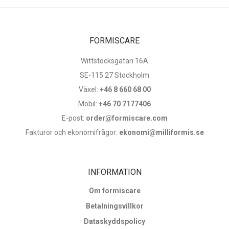
17,665 kr
till
18,365 kr
FORMISCARE
Wittstocksgatan 16A
SE-115 27 Stockholm
Växel:
+46 8 660 68 00
Mobil:
+46 70 7177406
E-post:
order@formiscare.com
Fakturor och ekonomifrågor:
ekonomi@milliformis.se
INFORMATION
Om formiscare
Betalningsvillkor
Dataskyddspolicy