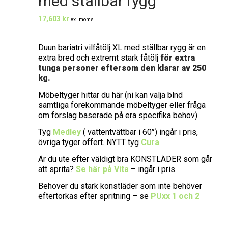
med ställbar rygg
17,603
kr
ex. moms
Duun bariatri vilfåtölj XL med ställbar rygg är en
extra bred och extremt stark fåtölj
för extra
tunga personer eftersom den klarar av 250
kg.
Möbeltyger hittar du här (ni kan välja blnd
samtliga förekommande möbeltyger eller fråga
om förslag baserade på era specifika behov)
Tyg
Medley
( vattentvättbar i 60°) ingår i pris,
övriga tyger offert. NYTT tyg
Cura
Är du ute efter väldigt bra KONSTLÄDER som går
att sprita?
Se här på Vita
– ingår i pris.
Behöver du stark konstläder som inte behöver
eftertorkas efter spritning – se
PUxx 1 och 2