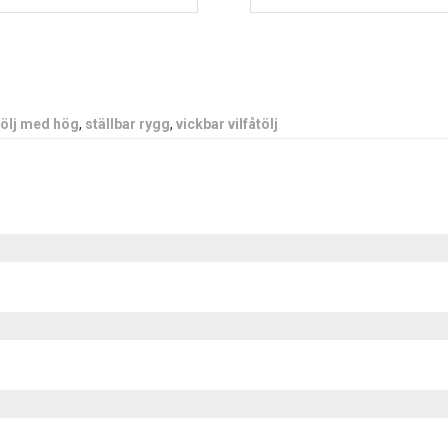
tölj med hög
,
ställbar rygg
,
vickbar vilfåtölj