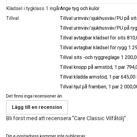
Klädsel i tygklass 1 ingår
Ange tyg och kulör
Tillval
Tillval urinväv/sjukhusväv/PU på sit
Tillval urinväv/sjukhusväv/PU på ry
Tillval avtagbar klädsel för sits 810,
Tillval avtagbar klädsel för rygg 1 2
Tillval sits -och ryggreglage 1 200,0
Tillval knopp på armstöd, 1 par 794,
Tillval klädda armstöd, 1 par 645,00 
Tillval hjul på framben, 1 par 2 000,0
Det finns inga recensioner än.
Lägg till en recension
Bli först med att recensera ”Care Classic Vilfåtölj”
Din e-postadress kommer inte publiceras.