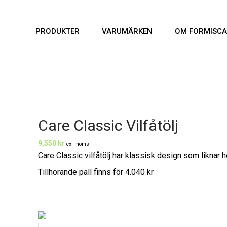
PRODUKTER
VARUMÄRKEN
OM FORMISCA
Hem
/
Sittmöbler
/
Fåtöljer
/
Care Classic Vilfåtölj
Care Classic Vilfåtölj
9,550
kr
ex. moms
Care Classic vilfåtölj har klassisk design som liknar 
Tillhörande pall finns för 4.040 kr