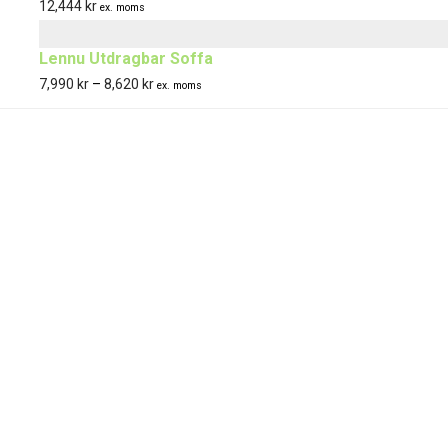
kan
kan
kan
12,444
kr
ex. moms
väljas
väljas
väljas
Lennu Utdragbar Soffa
på
på
på
7,990
kr
–
8,620
kr
Prisintervall:
produktsidan
produktsidan
produktsidan
ex. moms
7,990 kr
till
8,620 kr