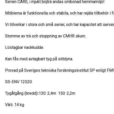
Serien CARE, i mjukt böjträ andas ombonad hemmamiljö!
Möblerna är funktionella och stabila, och har rejäla tillbehör i 
Vi tillverkar i stora och små serier, och har kapacitet att serv
Stomme av trä och stoppning av CMHR skum.
Löstagbar nackkudde.
Kan fås med avtagbart tyg på sittdyna.
Provad på Sveriges tekniska forskningsinstitut SP enligt FMV´
SS-ENV 12520.
Tygåtgång (bredd)
:
130: 2,4m 150: 2,2m
Vikt
:
14 kg