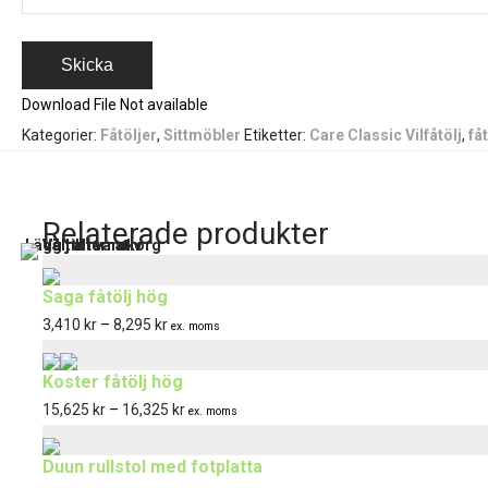
Download File Not available
Kategorier:
Fåtöljer
,
Sittmöbler
Etiketter:
Care Classic Vilfåtölj
,
få
Den
Den
Den
Relaterade produkter
Lägg till i varukorg
Välj alternativ
Välj alternativ
Välj alternativ
här
här
här
produkten
produkten
produkten
Saga fåtölj hög
har
har
har
3,410
kr
–
8,295
kr
Prisintervall:
ex. moms
flera
flera
flera
3,410 kr
varianter.
varianter.
varianter.
Koster fåtölj hög
till
De
De
De
15,625
kr
–
16,325
kr
ex. moms
8,295 kr
olika
olika
olika
alternativen
alternativen
alternativen
Duun rullstol med fotplatta